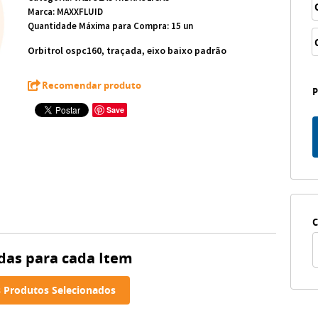
Marca:
MAXXFLUID
Quantidade Máxima para Compra:
15
un
Orbitrol ospc160, traçada, eixo baixo padrão
Recomendar produto
Save
C
das para cada Item
 Produtos Selecionados