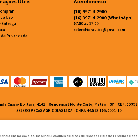
mações Úteis
Atendimento
(16)
99714-2900
omprar
(16)
99714-2900
(WhatsApp)
 de Uso
e Entrega
07:00 as 17:00
nça
selerohidraulica@gmail.com
a de Privacidade
nida Cássio Bottura, 4141
-
Residencial Monte Carlo, Matão
-
SP
-
CEP: 15991
SELERO PECAS AGRICOLAS LTDA - CNPJ: 44.513.105/0001-10
ncia em nosso site. Isso inclui cookies de sites de redes sociais de terceiros e c
LOJA VIRTUAL CRIADA POR