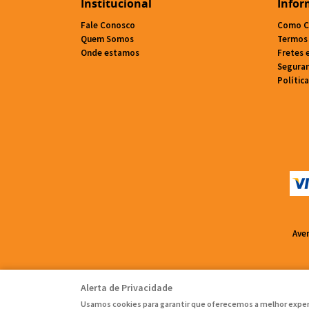
Institucional
Infor
Fale Conosco
Como C
Quem Somos
Termos
Onde estamos
Fretes 
Segura
Polític
Ave
Alerta de Privacidade
Usamos cookies para garantir que oferecemos a melhor experiê