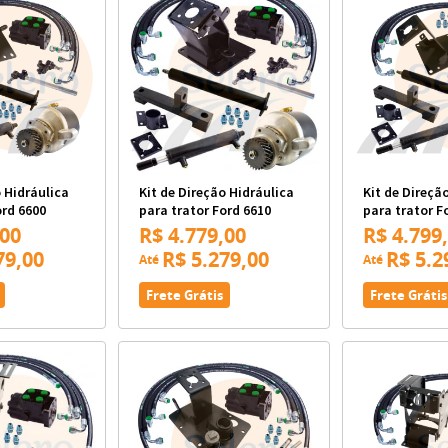
o Hidráulica
Kit de Direção Hidráulica
Kit de Direçã
ord 6600
para trator Ford 6610
para trator F
,00
R$ 4.779,00
R$ 4.799
79,00
R$ 5.279,00
R$ 5.2
Até
Até
Frete Grátis
Frete Grátis