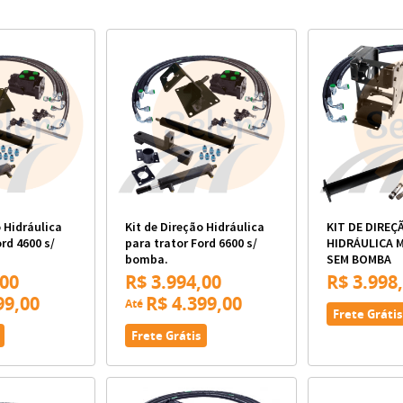
o Hidráulica
Kit de Direção Hidráulica
KIT DE DIREÇ
ord 4600 s/
para trator Ford 6600 s/
HIDRÁULICA 
bomba.
SEM BOMBA
,00
R$ 3.994,00
R$ 3.998
99,00
R$ 4.399,00
Até
Frete Grátis
Frete Grátis