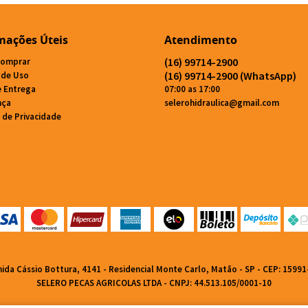
mações Úteis
Atendimento
(16)
99714-2900
omprar
(16)
99714-2900
(WhatsApp)
 de Uso
e Entrega
07:00 as 17:00
nça
selerohidraulica@gmail.com
a de Privacidade
nida Cássio Bottura, 4141
-
Residencial Monte Carlo, Matão
-
SP
-
CEP: 15991
SELERO PECAS AGRICOLAS LTDA - CNPJ: 44.513.105/0001-10