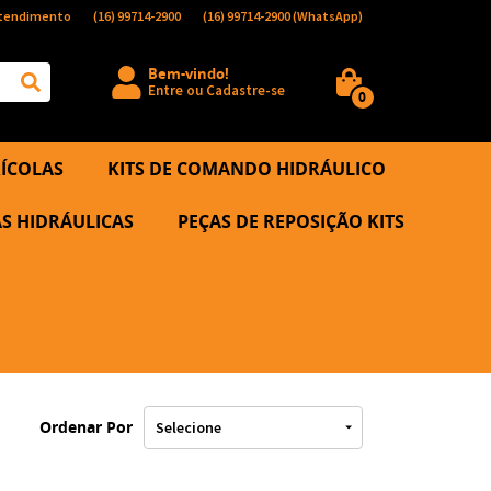
tendimento
(16)
99714-2900
(16)
99714-2900
(WhatsApp)
Bem-vindo!
Entre
ou
Cadastre-se
0
ÍCOLAS
KITS DE COMANDO HIDRÁULICO
S HIDRÁULICAS
PEÇAS DE REPOSIÇÃO KITS
Ordenar Por
Selecione