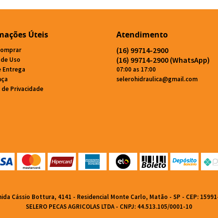
mações Úteis
Atendimento
(16)
99714-2900
omprar
(16)
99714-2900
(WhatsApp)
 de Uso
e Entrega
07:00 as 17:00
nça
selerohidraulica@gmail.com
a de Privacidade
nida Cássio Bottura, 4141
-
Residencial Monte Carlo, Matão
-
SP
-
CEP: 15991
SELERO PECAS AGRICOLAS LTDA - CNPJ: 44.513.105/0001-10