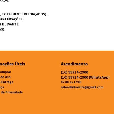
NADA.
S, TOTALMENTE REFORÇADOS).
ARA FIXAÇÕES).
 E LEVANTE).
S).
mações Úteis
Atendimento
(16)
99714-2900
omprar
(16)
99714-2900
(WhatsApp)
 de Uso
e Entrega
07:00 as 17:00
nça
selerohidraulica@gmail.com
a de Privacidade