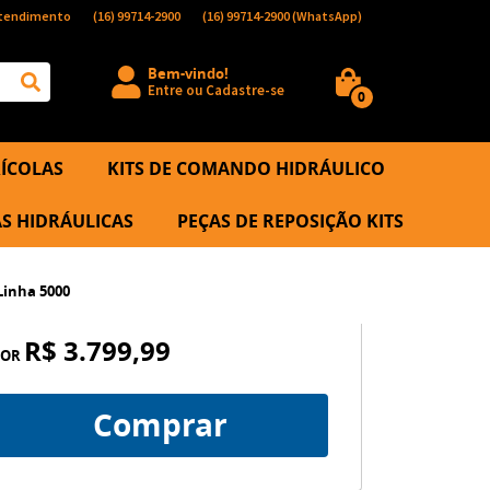
tendimento
(16)
99714-2900
(16)
99714-2900
(WhatsApp)
Bem-vindo!
Entre
ou
Cadastre-se
0
ÍCOLAS
KITS DE COMANDO HIDRÁULICO
S HIDRÁULICAS
PEÇAS DE REPOSIÇÃO KITS
Linha 5000
R$ 3.799,99
POR
Comprar