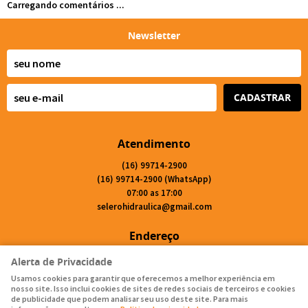
Carregando comentários ...
Newsletter
CADASTRAR
Atendimento
(16)
99714-2900
(16)
99714-2900
(WhatsApp)
07:00 as 17:00
selerohidraulica@gmail.com
Endereço
Avenida Cássio Bottura, 4141
-
Residencial Monte Carlo, Matão
-
SP
Alerta de Privacidade
CEP: 15991-173
Usamos cookies para garantir que oferecemos a melhor experiência em
nosso site. Isso inclui cookies de sites de redes sociais de terceiros e cookies
de publicidade que podem analisar seu uso deste site. Para mais
LOJA VIRTUAL CRIADA POR