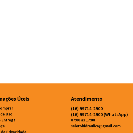
mações Úteis
Atendimento
(16)
99714-2900
omprar
(16)
99714-2900
(WhatsApp)
 de Uso
e Entrega
07:00 as 17:00
nça
selerohidraulica@gmail.com
a de Privacidade